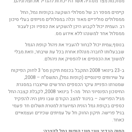
מסוכנות מצד מנהליה אשר היו יכולות להגדיל את תמלוגיהם.
קיימים מספר רב של מסלולי השקעה בקופות גמל, החל
ממסלולים סולידיים מאוד וכלה במסלולים מנייתים בעלי סיכון
רב. העמית יכול לקבוע היכן להשקיע את כספיו וכן לעבור
ממסלול אחד למשנהו ללא אירוע מס.
בנוסף,עמית יכול לבחור להעביר את ניהול קופת הגמל
שבבעלותו לחברה מנהלת אחרת בכל עת שיבחר, וזאת מבלי
למשוך את הכספים או להפסיק את ניהולם.
ב-23 בינואר 2008 התקבל בכנסת תיקון מס' 3 לחוק הפיקוח
על שירותים פיננסיים (קופות גמל), התשס"ח – 2008,
שמטרתו הפניית עיקר הכספים החדשים שייצברו במסגרת
החיסכון הפנסיוני החל מה-1 בינואר 2008, לקבלת קצבה החל
מגיל הפרישה – בניגוד למצב הקודם שבו ניתן היה להפקיד
כספים בקופת גמל הונית המיועדת למטרת תשלום חד פעמי
בגיל פרישה. תיקון החוק חל על עמיתים שכירים ועצמאיים
כאחד.
החוק הגדיר שני סוגי קופות גמל לקצבה: