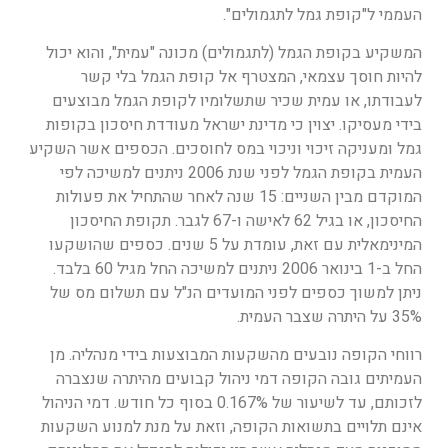
העממי ל"קופת גמל לתגמולים".
המשקיע בקופת הגמל (לתגמולים) מכונה "עמית", והוא יכול
להיות חוסך עצמאי, המצטרף אל קופת הגמל בלי קשר
לעבודתו, או עמית שכיר שתשלומיו לקופת הגמל מבוצעים
בידי מעסיקו. יצוין כי מדינת ישראל מעודדת חיסכון בקופות
גמל ומעניקה זיכוי וניכוי במס לחוסכים. הכספים אשר השקיע
העמית בקופת הגמל לפני שנת 2006 ניתנים למשיכה לפי
המוקדם מבין השניים: 15 שנה לאחר שהתחיל את פעולות
החיסכון, או בגיל 62 לאישה ו-67 לגבר. תקופת החיסכון
המינימאלית עם זאת, עומדת על 5 שנים. כספים שהושקעו
החל ב-1 בינואר 2006 ניתנים למשיכה החל מגיל 60 בלבד.
ניתן למשוך כספים לפני המועדים הנ"ל עם תשלום מס של
35% על היתרה שצבר העמית.
רווחי הקופה נובעים מהשקעות המבוצעות בידי מנהליה. מן
העמיתים גובה הקופה דמי ניהול קבועים מהיתרה שנצברה
לזכותם, עד לשיעור של 0.167% בסוף כל חודש. דמי הניהול
אינם תלויים בתשואות הקופה, וזאת על מנת למנוע השקעות