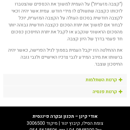
("קצבה מזערית") על העמית למשוך את הכספים שהצטברו
לזכותו כקצבה שתשולם לו מידי חודש. עמית אשר יהיה זכאי
לקצבה חודשית בסכום העולה על הקצבה המזערית, יוכל
לבחור אם למשוך את יתרת הסכום כקצבה חודשית גבוהה יותר
מהסכום הראשוני שנקבע או לקבל את יתרת החיסכון כסכום
חד פעמי בדרך של היון קצבה.
את ההחלטה הזו יקבל העמית בסמוך לגיל הפרישה, כאשר יהיה
ברשותו את מירב המידע לגבי צרכיו האישיים ולגבי גובה
החיסכון שצבר.
קרנות השתלמות
קרנות פנסיה
אודי קינן – תכנון ובקרה פיננסית
צומת הסילו, קיבוץ יגור | מיקוד 3006500