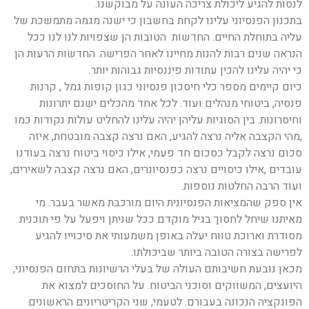
לנסות להגיע ליכולת צריכה העונה על מבוקשנו.
בתכנון הפנסיוני עלינו לקחת בחשבון כי ישנה מגמה מתמשכת של
עליה בתוחלת החיים. החדשות הטובות הן שצפויות לנו לנו ככל
הנראה שנים רבות להנות מחיינו לאחר הפרישה. החדשות הרעות הן
כי יהיה עלינו להכין עתודות פיננסיות גבוהות יותר.
כיום קיימים מספר כלי חיסכון פנסיוני כגון קופות גמל , קרנות
פנסיה, ביטוחי מנהלים ועוד. לכל אחד מהכלים ישנם יתרונות
וחיסרונות. בין הסוגיות עליהן יהיה עלינו להחליט עולות נקודות כמו
,מהי הקצבה אליה נרצה להגיע, האם נרצה קצבה מובטחת, איזה
סכום נרצה לקבל כסכום חד פעמי, אילו כיסוי ביטוח נרצה בעודנו
עובדים ,אילו כיסויים נרצה כפנסיונרים, האם נרצה קצבה לשאירים,
ועוד הרבה החלטות נוספות.
אין ספק שהמציאות הפנסיונית היום מורכבת מאשר בעבר. מי
מאיתנו שיחל לחסוך בגיל מוקדם ככל שניתן ויפעל על פי תוכנית
מסודרת וארוכת טווח יעלה באופן משמעותי את סיכוייו להגיע
לפרישה בצורה הטובה ביותר שביכולתו.
מכאן נובעת חשיבותם העולה של בעלי הרשיונות בתחום הפנסיוני,
היועצים, המשווקים וסוכני הביטוח. על החוסכים למצוא את
הפונקציה הנכונה בעבורם. לטעמי, שני הקריטריונים הראשונים